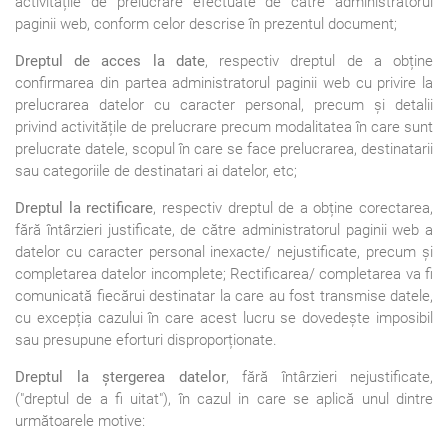
activitățile de prelucrare efectuate de către administratorul
paginii web, conform celor descrise în prezentul document;
Dreptul de acces la date
, respectiv dreptul de a obține
confirmarea din partea administratorul paginii web cu privire la
prelucrarea datelor cu caracter personal, precum și detalii
privind activitățile de prelucrare precum modalitatea în care sunt
prelucrate datele, scopul în care se face prelucrarea, destinatarii
sau categoriile de destinatari ai datelor, etc;
Dreptul la rectificare
, respectiv dreptul de a obține corectarea,
fără întârzieri justificate, de către administratorul paginii web a
datelor cu caracter personal inexacte/ nejustificate, precum și
completarea datelor incomplete; Rectificarea/ completarea va fi
comunicată fiecărui destinatar la care au fost transmise datele,
cu excepția cazului în care acest lucru se dovedește imposibil
sau presupune eforturi disproporționate.
Dreptul la ștergerea datelor
, fără întârzieri nejustificate,
("dreptul de a fi uitat"), în cazul in care se aplică unul dintre
următoarele motive: