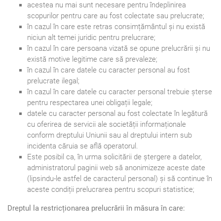
acestea nu mai sunt necesare pentru îndeplinirea
scopurilor pentru care au fost colectate sau prelucrate;
în cazul în care este retras consimțământul și nu există
niciun alt temei juridic pentru prelucrare;
în cazul în care persoana vizată se opune prelucrării și nu
există motive legitime care să prevaleze;
în cazul în care datele cu caracter personal au fost
prelucrate ilegal;
în cazul în care datele cu caracter personal trebuie șterse
pentru respectarea unei obligații legale;
datele cu caracter personal au fost colectate în legătură
cu oferirea de servicii ale societății informaționale
conform dreptului Uniunii sau al dreptului intern sub
incidenta căruia se află operatorul.
Este posibil ca, în urma solicitării de ștergere a datelor,
administratorul paginii web să anonimizeze aceste date
(lipsindu-le astfel de caracterul personal) și să continue în
aceste condiții prelucrarea pentru scopuri statistice;
Dreptul la restricționarea prelucrării în măsura în care: