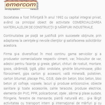
Societatea a fost înfiinţată în anul 1992 cu capital integral privat,
având ca principal obiect de activitate COMERCIALIZAREA
MATERILALELOR DE CONSTRUCŢII ŞI MĂRFURI INDUSTRIALE.
Continuitatea pe piaţă se justifică prin succesele obţinute, prin
adaptarea la cerinţele şi nevoile clienţilor şi satisfacerea solicitărilor
acestora.
Firma şi-a diversificat în mod continu gama serviciilor şi a
produselor comercializate respectiv ciment, var, înlocuitor de var,
adezivi pentru faianţe şi gresie, gleturi, chituri de rostuit, mortare,
ipsos, cărămidă, ţiglă, plăci ondolate, şindrile bituminoase, plăci
fibrociment, gips carton şi accesorii, vată minerală, polistiren,
carton bitumat, placaje PAL, O.S.B, dale din beton, bloc beton, bloc
beton pt cofraje, vopsele, lacuri şi produse anticorozive, obiecte
sanitare şi toate accesoriile, cahle teracote, produse electrice,
elemente din PVC, PPR, policarbonat, oţele , sârme şi plase sudate,
fitingerie, ferestre de mansarde, piatră naturală etc... şi-a lărgit
activitatea cu transport intern şi internaţional de mărfuri şi cu