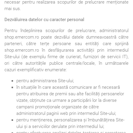
necesar pentru realizarea scopurilor de prelucrare menționate
mai sus.
Dezvăluirea datelor cu caracter personal
Pentru îndeplinirea scopurilor de prelucrare, administratorul
shop.emercom.ro poate dezvălui datele dumneavoastră către
parteneri, către terțe persoane sau entități care sprijină
shop.emercom.ro în desfășurarea activității prin intermediul
Site-ului (de exemplu firme de curierat, furnizori de servicii IT),
ori către autoritățile publice centrale/locale, în următoarele
cazuri exemplificativ enumerate:
pentru administrarea Site-ului;
în situațiile în care această comunicare ar fi necesară
pentru atribuirea de premii sau alte facilități persoanelor
vizate, obținute ca urmare a participării lor la diverse
campanii promoționale organizate de către
administratorul paginii web prin intermediul Site-ului;
pentru menținerea, personalizarea și îmbunătățirea Site-
ului și a serviciilor derulate prin intermediul lui;