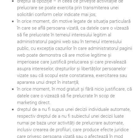
dreptul la opoziție – în ceea ce privește activitățile de
prelucrare se poate exercita prin transmiterea unei
solicitări conform celor indicate mai jos;
în orice moment, din motive legate de situația particulară
în care se află persoana vizată, ca datele care o vizează
să fie prelucrate în temeiul interesului legitim al
administratorul paginii web sau în temeiul interesului
public, cu excepția cazurilor în care administratorul paginii
web poate demonstra că are motive legitime și
imperioase care justifică prelucarea și care prevalează
asupra intereselor, drepturilor și libertăților persoanelor
vizate sau că scopul este constatarea, exercitarea sau
apararea unui drept în instanță;
în orice moment, în mod gratuit și fără nicio justificare, că
datele care o vizează să fie prelucrate în scop de
marketing direct.
dreptul de a nu fi supus unei decizii individuale automate,
respectiv dreptul de a nu fi subiectul unei decizii luate
numai pe baza unor activități de prelucrare automate,
inclusiv crearea de profiluri, care produce efecte juridice
care privesc persoana vizată sau o afectează în mod