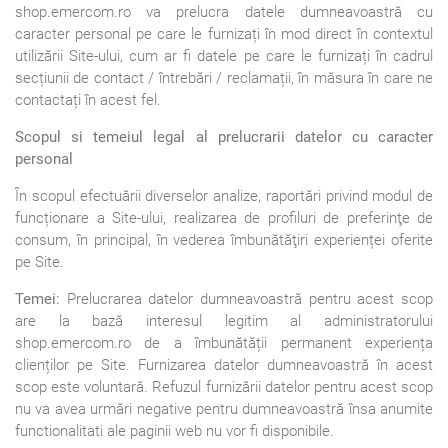
shop.emercom.ro va prelucra datele dumneavoastră cu
caracter personal pe care le furnizați în mod direct în contextul
utilizării Site-ului, cum ar fi datele pe care le furnizați în cadrul
secțiunii de contact / întrebări / reclamații, în măsura în care ne
contactați în acest fel.
Scopul si temeiul legal al prelucrarii datelor cu caracter
personal
În scopul efectuării diverselor analize, raportări privind modul de
funcționare a Site-ului, realizarea de profiluri de preferinţe de
consum, în principal, în vederea îmbunătăţiri experienței oferite
pe Site.
Temei:
Prelucrarea datelor dumneavoastră pentru acest scop
are la bază interesul legitim al administratorului
shop.emercom.ro de a îmbunătății permanent experiența
clienților pe Site. Furnizarea datelor dumneavoastră în acest
scop este voluntară. Refuzul furnizării datelor pentru acest scop
nu va avea urmări negative pentru dumneavoastră însa anumite
functionalitati ale paginii web nu vor fi disponibile.