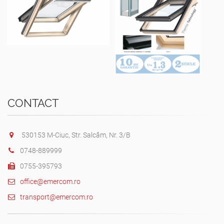
CONTACT
530153 M-Ciuc, Str. Salcâm, Nr. 3/B
0748-889999
0755-395793
office@emercom.ro
transport@emercom.ro