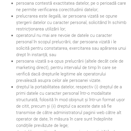
persoana contestă exactitatea datelor, pe o perioadă care
ne permite verificarea corectitudinii datelor;
prelucrarea este ilegală, iar persoana vizată se opune
ștergerii datelor cu caracter personal, solicitând în schimb
restricționarea utilizării lor;
operatorul nu mai are nevoie de datele cu caracter
personal în scopul prelucrării, dar persoana vizată i le
solicită pentru constatarea, exercitarea sau apărarea unui
drept în instanță; sau
persoana vizată s-a opus prelucrării (altele decât cele de
marketing direct), pentru intervalul de timp în care se
verifică dacă drepturile legitime ale operatorului
prevalează asupra celor ale persoanei vizate.
dreptul la portabilitatea datelor, respectiv (i) dreptul de a
primi datele cu caracter personal într-o modalitate
structurată, folosită în mod obișnuit și într-un format ușor
de citit, precum și (ii) dreptul ca aceste date să fie
transmise de către administratorul paginii web către alt
operator de date, în măsura în care sunt îndeplinite
condițiile prevăzute de lege;