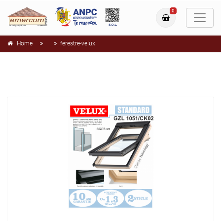
0
Home
ferestre-velux