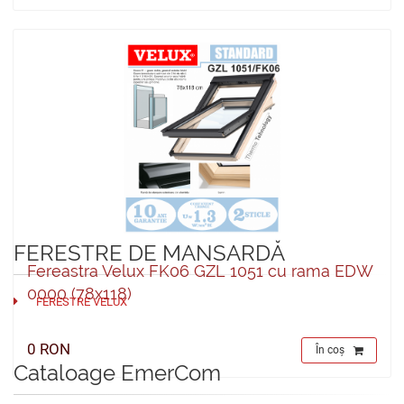
FERESTRE DE MANSARDĂ
Fereastra Velux FK06 GZL 1051 cu rama EDW
0000 (78x118)
FERESTRE VELUX
0 RON
În coș
Cataloage EmerCom