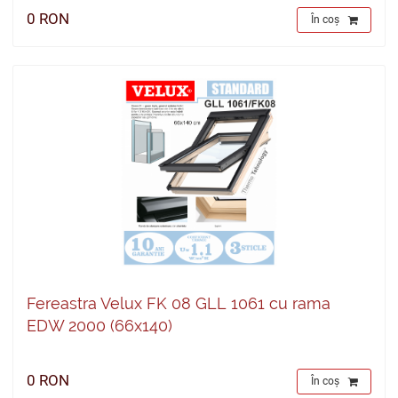
0 RON
În coș
Fereastra Velux FK 08 GLL 1061 cu rama
EDW 2000 (66x140)
0 RON
În coș