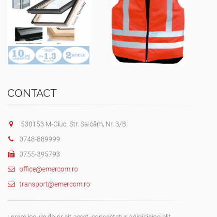
CONTACT
530153 M-Ciuc, Str. Salcâm, Nr. 3/B
0748-889999
0755-395793
office@emercom.ro
transport@emercom.ro
Lorem ipsum dolor sit amet, consectetur adipisicing elit.