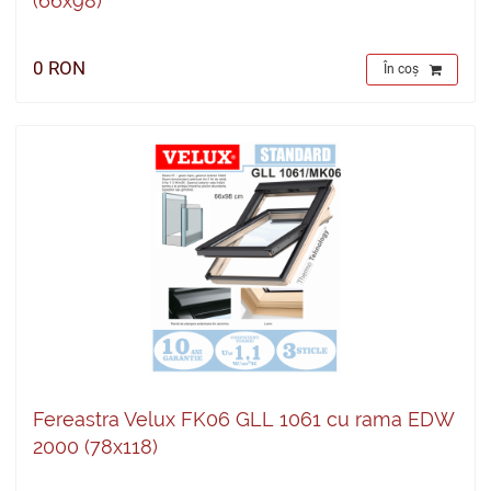
(66x98)
0 RON
În coș
Fereastra Velux FK06 GLL 1061 cu rama EDW
2000 (78x118)