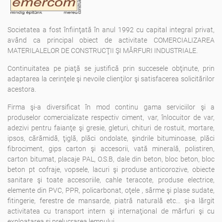
Societatea a fost înfiinţată în anul 1992 cu capital integral privat,
având ca principal obiect de activitate COMERCIALIZAREA
MATERILALELOR DE CONSTRUCŢII ŞI MĂRFURI INDUSTRIALE.
Continuitatea pe piaţă se justifică prin succesele obţinute, prin
adaptarea la cerinţele şi nevoile clienţilor şi satisfacerea solicitărilor
acestora.
Firma şi-a diversificat în mod continu gama serviciilor şi a
produselor comercializate respectiv ciment, var, înlocuitor de var,
adezivi pentru faianţe şi gresie, gleturi, chituri de rostuit, mortare,
ipsos, cărămidă, ţiglă, plăci ondolate, şindrile bituminoase, plăci
fibrociment, gips carton şi accesorii, vată minerală, polistiren,
carton bitumat, placaje PAL, O.S.B, dale din beton, bloc beton, bloc
beton pt cofraje, vopsele, lacuri şi produse anticorozive, obiecte
sanitare şi toate accesoriile, cahle teracote, produse electrice,
elemente din PVC, PPR, policarbonat, oţele , sârme şi plase sudate,
fitingerie, ferestre de mansarde, piatră naturală etc... şi-a lărgit
activitatea cu transport intern şi internaţional de mărfuri şi cu
exploatarea şi prelucrarea lemnului.