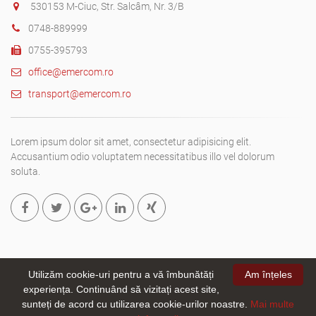
530153 M-Ciuc, Str. Salcâm, Nr. 3/B
0748-889999
0755-395793
office@emercom.ro
transport@emercom.ro
Lorem ipsum dolor sit amet, consectetur adipisicing elit.
Accusantium odio voluptatem necessitatibus illo vel dolorum
soluta.
Utilizăm cookie-uri pentru a vă îmbunătăți
Am înțeles
experiența. Continuând să vizitați acest site,
Copyright © 2019. All rights reserved
Emer-Com SRL.
- site creat
sunteți de acord cu utilizarea cookie-urilor noastre.
Mai multe
de
webizmus