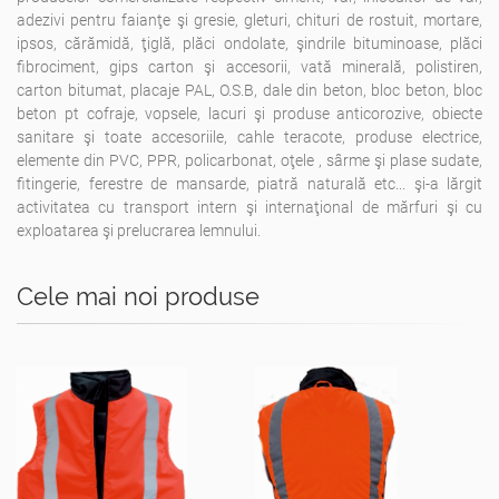
adezivi pentru faianţe şi gresie, gleturi, chituri de rostuit, mortare,
ipsos, cărămidă, ţiglă, plăci ondolate, şindrile bituminoase, plăci
fibrociment, gips carton şi accesorii, vată minerală, polistiren,
carton bitumat, placaje PAL, O.S.B, dale din beton, bloc beton, bloc
beton pt cofraje, vopsele, lacuri şi produse anticorozive, obiecte
sanitare şi toate accesoriile, cahle teracote, produse electrice,
elemente din PVC, PPR, policarbonat, oţele , sârme şi plase sudate,
fitingerie, ferestre de mansarde, piatră naturală etc... şi-a lărgit
activitatea cu transport intern şi internaţional de mărfuri şi cu
exploatarea şi prelucrarea lemnului.
Cele mai noi produse