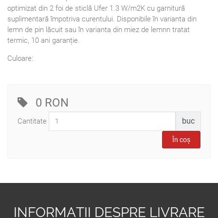
optimizat din 2 foi de sticlă Ufer 1.3 W/m2K cu garnitură
suplimentară împotriva curentului. Disponibile în varianta din
lemn de pin lăcuit sau în varianta din miez de lemnn tratat
termic, 10 ani garanție.
Culoare:
0 RON
buc
Cantitate
INFORMAȚII DESPRE LIVRARE