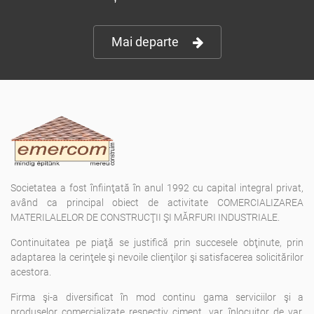
Mai departe
Societatea a fost înfiinţată în anul 1992 cu capital integral privat,
având ca principal obiect de activitate COMERCIALIZAREA
MATERILALELOR DE CONSTRUCŢII ŞI MĂRFURI INDUSTRIALE.
Continuitatea pe piaţă se justifică prin succesele obţinute, prin
adaptarea la cerinţele şi nevoile clienţilor şi satisfacerea solicitărilor
acestora.
Firma şi-a diversificat în mod continu gama serviciilor şi a
produselor comercializate respectiv ciment, var, înlocuitor de var,