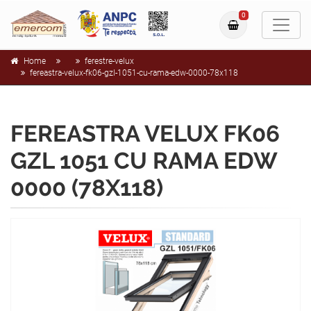
0
Home
ferestre-velux
fereastra-velux-fk06-gzl-1051-cu-rama-edw-0000-78x118
FEREASTRA VELUX FK06
GZL 1051 CU RAMA EDW
0000 (78X118)