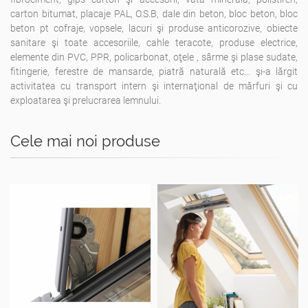
carton bitumat, placaje PAL, O.S.B, dale din beton, bloc beton, bloc
beton pt cofraje, vopsele, lacuri şi produse anticorozive, obiecte
sanitare şi toate accesoriile, cahle teracote, produse electrice,
elemente din PVC, PPR, policarbonat, oţele , sârme şi plase sudate,
fitingerie, ferestre de mansarde, piatră naturală etc... şi-a lărgit
activitatea cu transport intern şi internaţional de mărfuri şi cu
exploatarea şi prelucrarea lemnului.
Cele mai noi produse