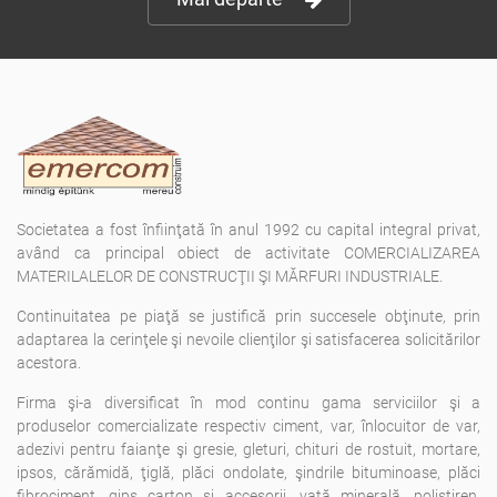
Societatea a fost înfiinţată în anul 1992 cu capital integral privat,
având ca principal obiect de activitate COMERCIALIZAREA
MATERILALELOR DE CONSTRUCŢII ŞI MĂRFURI INDUSTRIALE.
Continuitatea pe piaţă se justifică prin succesele obţinute, prin
adaptarea la cerinţele şi nevoile clienţilor şi satisfacerea solicitărilor
acestora.
Firma şi-a diversificat în mod continu gama serviciilor şi a
produselor comercializate respectiv ciment, var, înlocuitor de var,
adezivi pentru faianţe şi gresie, gleturi, chituri de rostuit, mortare,
ipsos, cărămidă, ţiglă, plăci ondolate, şindrile bituminoase, plăci
fibrociment, gips carton şi accesorii, vată minerală, polistiren,