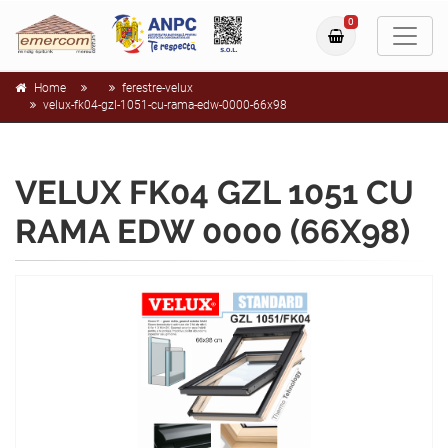
0
Home
ferestre-velux
velux-fk04-gzl-1051-cu-rama-edw-0000-66x98
VELUX FK04 GZL 1051 CU
RAMA EDW 0000 (66X98)