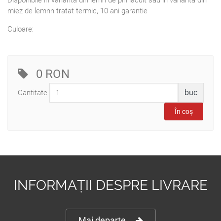
Disponibile în varianta din lemn de pin lăcuit sau în varianta din
miez de lemnn tratat termic, 10 ani garantie
Culoare:
0 RON
buc
Cantitate
INFORMAȚII DESPRE LIVRARE
Mai departe