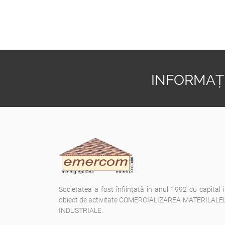
INFORMAȚI
Societatea a fost înfiinţată în anul 1992 cu capital 
obiect de activitate COMERCIALIZAREA MATERILAL
INDUSTRIALE.