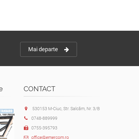
Mai departe
e
CONTACT
530153 M-Ciuc, Str. Salcâm, Nr. 3/B
0748-889999
0755-395793
office@emercom.ro