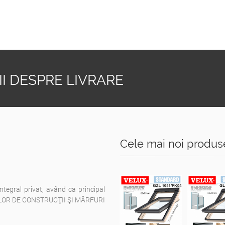
I DESPRE LIVRARE
Cele mai noi produs
integral privat, având ca principal
ELOR DE CONSTRUCŢII ŞI MĂRFURI