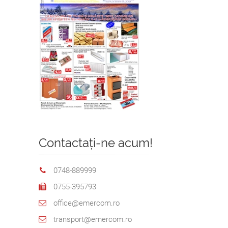
Contactați-ne acum!
0748-889999
0755-395793
office@emercom.ro
transport@emercom.ro