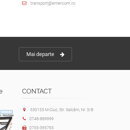
transport@emercom.ro
Mai departe
e
CONTACT
530153 M-Ciuc, Str. Salcâm, Nr. 3/B
0748-889999
0755-395793