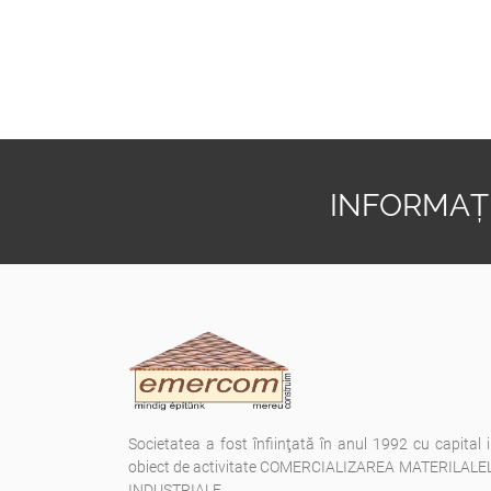
INFORMAȚI
Societatea a fost înfiinţată în anul 1992 cu capital 
obiect de activitate COMERCIALIZAREA MATERILAL
INDUSTRIALE.