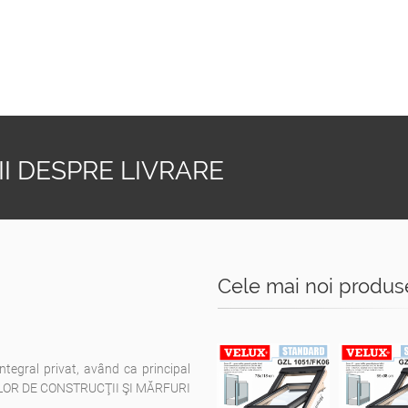
I DESPRE LIVRARE
Cele mai noi produs
integral privat, având ca principal
ELOR DE CONSTRUCŢII ŞI MĂRFURI