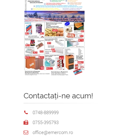
Contactați-ne acum!
0748-889999
0755-395793
office@emercom.ro