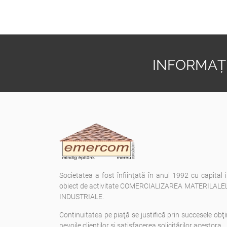
INFORMAȚI
Societatea a fost înfiinţată în anul 1992 cu capital 
obiect de activitate COMERCIALIZAREA MATERILAL
INDUSTRIALE.
Continuitatea pe piaţă se justifică prin succesele obţi
nevoile clienţilor şi satisfacerea solicitărilor acestora.