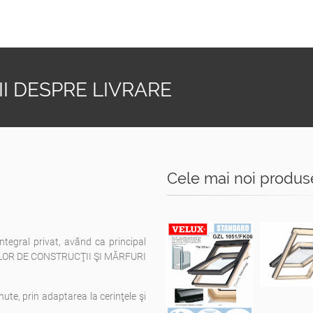
I DESPRE LIVRARE
Cele mai noi produs
integral privat, având ca principal
ELOR DE CONSTRUCŢII ŞI MĂRFURI
nute, prin adaptarea la cerinţele şi