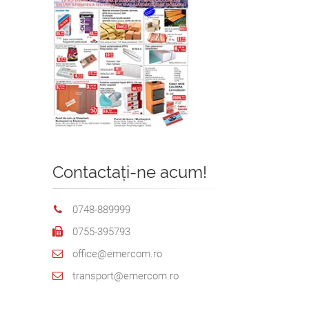
Contactați-ne acum!
0748-889999
0755-395793
office@emercom.ro
transport@emercom.ro