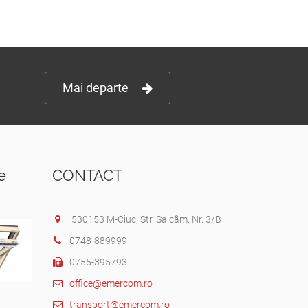
Mai departe
e
CONTACT
530153 M-Ciuc, Str. Salcâm, Nr. 3/B
0748-889999
0755-395793
office@emercom.ro
transport@emercom.ro