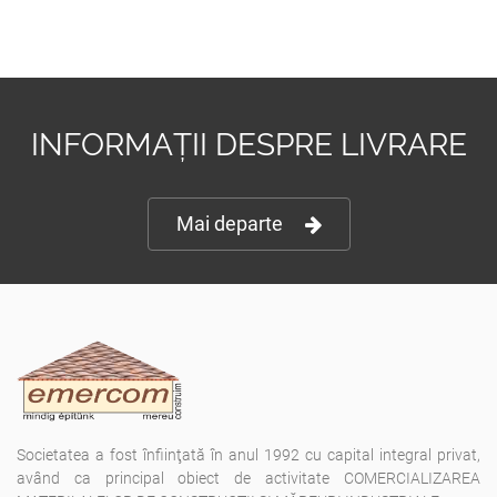
INFORMAȚII DESPRE LIVRARE
Mai departe
Societatea a fost înfiinţată în anul 1992 cu capital integral privat,
având ca principal obiect de activitate COMERCIALIZAREA