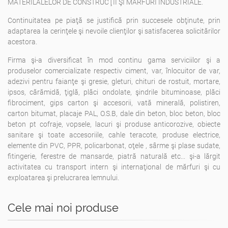
MATERILALELOR DE CONSTRUCŢII ŞI MĂRFURI INDUSTRIALE.
Continuitatea pe piaţă se justifică prin succesele obţinute, prin
adaptarea la cerinţele şi nevoile clienţilor şi satisfacerea solicitărilor
acestora.
Firma şi-a diversificat în mod continu gama serviciilor şi a
produselor comercializate respectiv ciment, var, înlocuitor de var,
adezivi pentru faianţe şi gresie, gleturi, chituri de rostuit, mortare,
ipsos, cărămidă, ţiglă, plăci ondolate, şindrile bituminoase, plăci
fibrociment, gips carton şi accesorii, vată minerală, polistiren,
carton bitumat, placaje PAL, O.S.B, dale din beton, bloc beton, bloc
beton pt cofraje, vopsele, lacuri şi produse anticorozive, obiecte
sanitare şi toate accesoriile, cahle teracote, produse electrice,
elemente din PVC, PPR, policarbonat, oţele , sârme şi plase sudate,
fitingerie, ferestre de mansarde, piatră naturală etc... şi-a lărgit
activitatea cu transport intern şi internaţional de mărfuri şi cu
exploatarea şi prelucrarea lemnului.
Cele mai noi produse