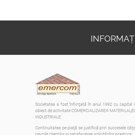
INFORMAȚI
Societatea a fost înfiinţată în anul 1992 cu capital 
obiect de activitate COMERCIALIZAREA MATERILAL
INDUSTRIALE.
Continuitatea pe piaţă se justifică prin succesele obţi
nevoile clienţilor şi satisfacerea solicitărilor acestora.