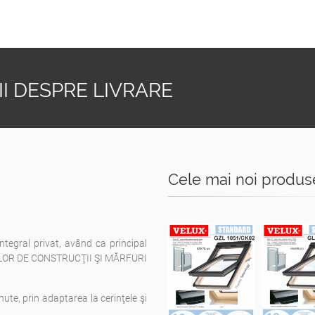
I DESPRE LIVRARE
Cele mai noi produs
integral privat, având ca principal
ELOR DE CONSTRUCŢII ŞI MĂRFURI
nute, prin adaptarea la cerinţele şi