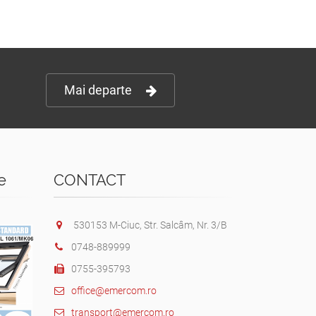
Mai departe
e
CONTACT
530153 M-Ciuc, Str. Salcâm, Nr. 3/B
0748-889999
0755-395793
office@emercom.ro
transport@emercom.ro