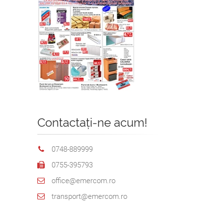
Contactați-ne acum!
0748-889999
0755-395793
office@emercom.ro
transport@emercom.ro