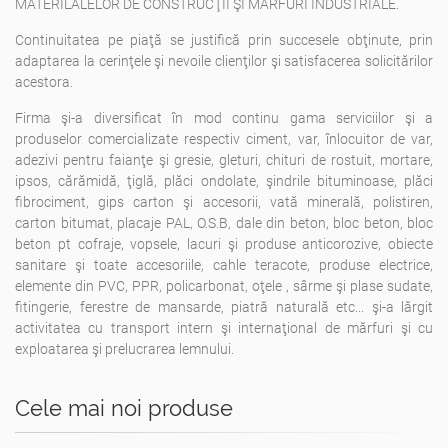
MATERILALELOR DE CONSTRUCŢII ŞI MĂRFURI INDUSTRIALE.
Continuitatea pe piaţă se justifică prin succesele obţinute, prin
adaptarea la cerinţele şi nevoile clienţilor şi satisfacerea solicitărilor
acestora.
Firma şi-a diversificat în mod continu gama serviciilor şi a
produselor comercializate respectiv ciment, var, înlocuitor de var,
adezivi pentru faianţe şi gresie, gleturi, chituri de rostuit, mortare,
ipsos, cărămidă, ţiglă, plăci ondolate, şindrile bituminoase, plăci
fibrociment, gips carton şi accesorii, vată minerală, polistiren,
carton bitumat, placaje PAL, O.S.B, dale din beton, bloc beton, bloc
beton pt cofraje, vopsele, lacuri şi produse anticorozive, obiecte
sanitare şi toate accesoriile, cahle teracote, produse electrice,
elemente din PVC, PPR, policarbonat, oţele , sârme şi plase sudate,
fitingerie, ferestre de mansarde, piatră naturală etc... şi-a lărgit
activitatea cu transport intern şi internaţional de mărfuri şi cu
exploatarea şi prelucrarea lemnului.
Cele mai noi produse