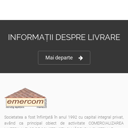
INFORMAȚII DESPRE LIVRARE
Mai departe
Societatea a fost înfiinţată în anul 1992 cu capital integral privat,
având ca principal obiect de activitate COMERCIALIZAREA