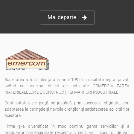
Mai departe
Societatea a fost înfiinţată în anul 1992 cu capital integral privat,
având ca principal obiect de activitate COMERCIALIZAREA
MATERILALELOR DE CONSTRUCŢII ŞI MĂRFURI INDUSTRIALE.
Continuitatea pe piaţă se justifică prin succesele obţinute, prin
adaptarea la cerinţele şi nevoile clienţilor şi satisfacerea solicitărilor
acestora.
Firma şi-a diversificat în mod continu gama serviciilor şi a
produselor comercializate respectiv ciment, var, înlocuitor de var,