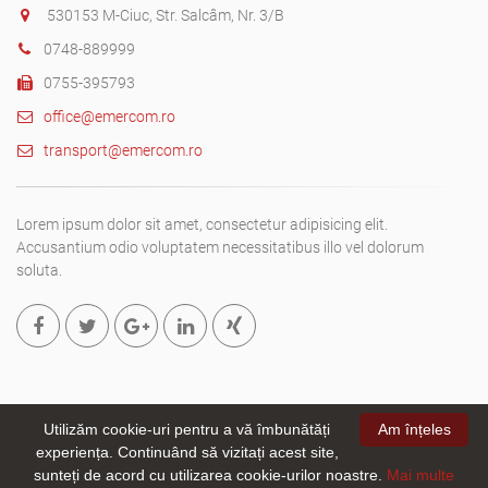
530153 M-Ciuc, Str. Salcâm, Nr. 3/B
0748-889999
0755-395793
office@emercom.ro
transport@emercom.ro
Lorem ipsum dolor sit amet, consectetur adipisicing elit.
Accusantium odio voluptatem necessitatibus illo vel dolorum
soluta.
Utilizăm cookie-uri pentru a vă îmbunătăți
Am înțeles
experiența. Continuând să vizitați acest site,
Copyright © 2019. All rights reserved
Emer-Com SRL.
- site creat
sunteți de acord cu utilizarea cookie-urilor noastre.
Mai multe
de
webizmus