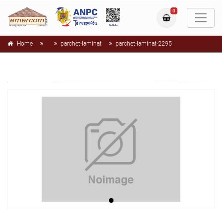
0
Home
parchet-laminat
parchet-laminat-2295