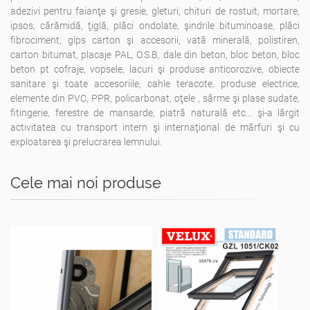
adezivi pentru faianţe şi gresie, gleturi, chituri de rostuit, mortare,
ipsos, cărămidă, ţiglă, plăci ondolate, şindrile bituminoase, plăci
fibrociment, gips carton şi accesorii, vată minerală, polistiren,
carton bitumat, placaje PAL, O.S.B, dale din beton, bloc beton, bloc
beton pt cofraje, vopsele, lacuri şi produse anticorozive, obiecte
sanitare şi toate accesoriile, cahle teracote, produse electrice,
elemente din PVC, PPR, policarbonat, oţele , sârme şi plase sudate,
fitingerie, ferestre de mansarde, piatră naturală etc... şi-a lărgit
activitatea cu transport intern şi internaţional de mărfuri şi cu
exploatarea şi prelucrarea lemnului.
Cele mai noi produse