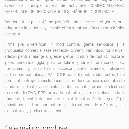
având ca principal obiect de activitate COMERCIALIZAREA
MATERILALELOR DE CONSTRUCŢII ŞI MĂRFURI INDUSTRIALE.
Continuitatea pe piaţă se justifică prin succesele obţinute, prin
adaptarea la cerinţele şi nevoile clienţilor şi satisfacerea solicitărilor
acestora.
Firma şi-a diversificat în mod continu gama serviciilor şi a
produselor comercializate respectiv ciment, var, înlocuitor de var,
adezivi pentru faianţe şi gresie, gleturi, chituri de rostuit, mortare,
ipsos, cărămidă, ţiglă, plăci ondolate, şindrile bituminoase, plăci
fibrociment, gips carton şi accesorii, vată minerală, polistiren,
carton bitumat, placaje PAL, O.S.B, dale din beton, bloc beton, bloc
beton pt cofraje, vopsele, lacuri şi produse anticorozive, obiecte
sanitare şi toate accesoriile, cahle teracote, produse electrice,
elemente din PVC, PPR, policarbonat, oţele , sârme şi plase sudate,
fitingerie, ferestre de mansarde, piatră naturală etc... şi-a lărgit
activitatea cu transport intern şi internaţional de mărfuri şi cu
exploatarea şi prelucrarea lemnului.
Cele mai noi produse