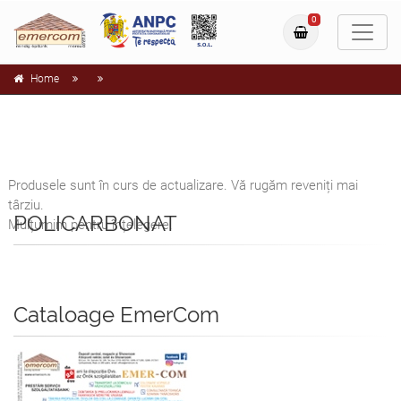
0
Home
Produsele sunt în curs de actualizare. Vă rugăm reveniți mai
târziu.
POLICARBONAT
Mulțumim pentru înțelegere.
Cataloage EmerCom