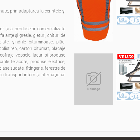
nute, prin adaptarea la cerinţele şi
lor şi a produselor comercializate
aianţe şi gresie, gleturi, chituri de
late, şindrile bituminoase, plăci
polistiren, carton bitumat, placaje
cofraje, vopsele, lacuri şi produse
cahle teracote, produse electrice,
lase sudate, fitingerie, ferestre de
cu transport intern şi internaţional