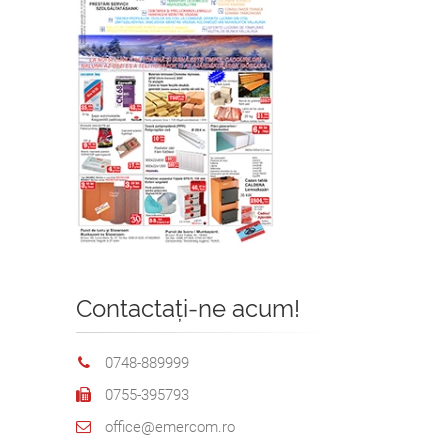
Contactați-ne acum!
0748-889999
0755-395793
office@emercom.ro