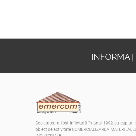
INFORMAȚI
Societatea a fost înfiinţată în anul 1992 cu capital 
obiect de activitate COMERCIALIZAREA MATERILAL
INDUSTRIALE.