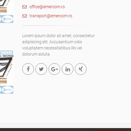
office@emercom.ro
transport@emercom.ro
Lorem ipsum dolor sit amet, consectetur
adipisicing elit. Accusantium odio
voluptatem necessitatibus illo vel
dolorum soluta.