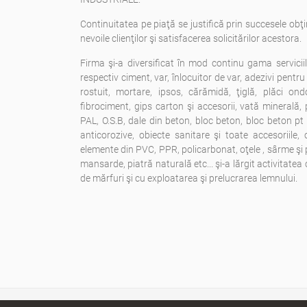
Continuitatea pe piaţă se justifică prin succesele obţi
nevoile clienţilor şi satisfacerea solicitărilor acestora.
Firma şi-a diversificat în mod continu gama servicii
respectiv ciment, var, înlocuitor de var, adezivi pentru f
rostuit, mortare, ipsos, cărămidă, ţiglă, plăci ondo
fibrociment, gips carton şi accesorii, vată minerală, 
PAL, O.S.B, dale din beton, bloc beton, bloc beton pt 
anticorozive, obiecte sanitare şi toate accesoriile, 
elemente din PVC, PPR, policarbonat, oţele , sârme şi p
mansarde, piatră naturală etc... şi-a lărgit activitatea 
de mărfuri şi cu exploatarea şi prelucrarea lemnului.