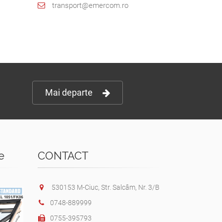
transport@emercom.ro
Mai departe
e
CONTACT
530153 M-Ciuc, Str. Salcâm, Nr. 3/B
0748-889999
0755-395793