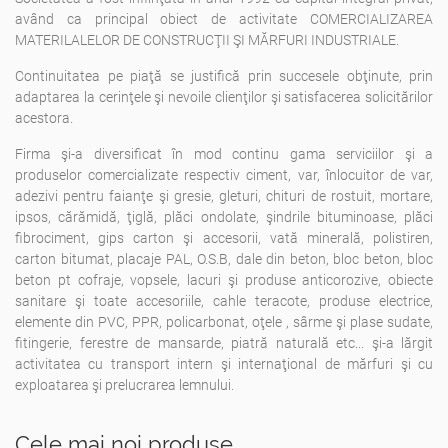
având ca principal obiect de activitate COMERCIALIZAREA
MATERILALELOR DE CONSTRUCŢII ŞI MĂRFURI INDUSTRIALE.
Continuitatea pe piaţă se justifică prin succesele obţinute, prin
adaptarea la cerinţele şi nevoile clienţilor şi satisfacerea solicitărilor
acestora.
Firma şi-a diversificat în mod continu gama serviciilor şi a
produselor comercializate respectiv ciment, var, înlocuitor de var,
adezivi pentru faianţe şi gresie, gleturi, chituri de rostuit, mortare,
ipsos, cărămidă, ţiglă, plăci ondolate, şindrile bituminoase, plăci
fibrociment, gips carton şi accesorii, vată minerală, polistiren,
carton bitumat, placaje PAL, O.S.B, dale din beton, bloc beton, bloc
beton pt cofraje, vopsele, lacuri şi produse anticorozive, obiecte
sanitare şi toate accesoriile, cahle teracote, produse electrice,
elemente din PVC, PPR, policarbonat, oţele , sârme şi plase sudate,
fitingerie, ferestre de mansarde, piatră naturală etc... şi-a lărgit
activitatea cu transport intern şi internaţional de mărfuri şi cu
exploatarea şi prelucrarea lemnului.
Cele mai noi produse