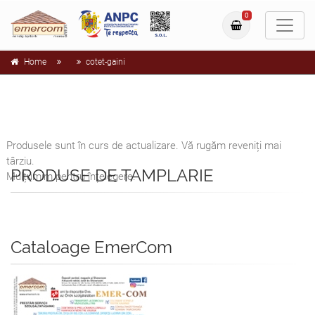
0
Home
cotet-gaini
Produsele sunt în curs de actualizare. Vă rugăm reveniți mai
târziu.
PRODUSE DE TAMPLARIE
Mulțumim pentru înțelegere.
Cataloage EmerCom