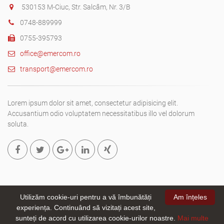
530153 M-Ciuc, Str. Salcâm, Nr. 3/B
0748-889999
0755-395793
office@emercom.ro
transport@emercom.ro
Lorem ipsum dolor sit amet, consectetur adipisicing elit.
Accusantium odio voluptatem necessitatibus illo vel dolorum
soluta.
Utilizăm cookie-uri pentru a vă îmbunătăți
Am înțeles
experiența. Continuând să vizitați acest site,
Copyright © 2019. All rights reserved
Emer-Com SRL.
- site creat
sunteți de acord cu utilizarea cookie-urilor noastre.
Mai multe
de
webizmus