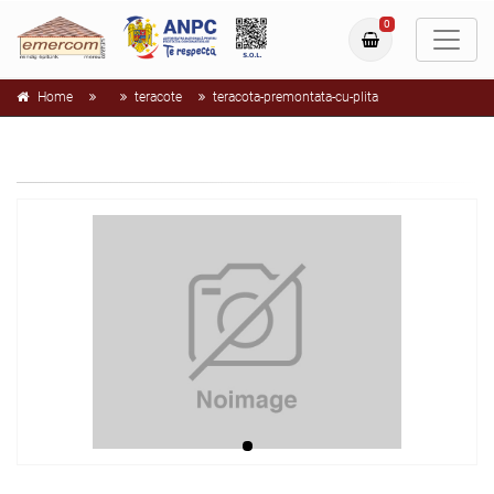
0
Home
teracote
teracota-premontata-cu-plita