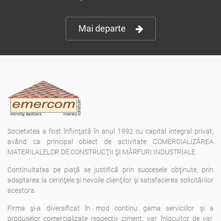
Mai departe
Societatea a fost înfiinţată în anul 1992 cu capital integral privat,
având ca principal obiect de activitate COMERCIALIZAREA
MATERILALELOR DE CONSTRUCŢII ŞI MĂRFURI INDUSTRIALE.
Continuitatea pe piaţă se justifică prin succesele obţinute, prin
adaptarea la cerinţele şi nevoile clienţilor şi satisfacerea solicitărilor
acestora.
Firma şi-a diversificat în mod continu gama serviciilor şi a
produselor comercializate respectiv ciment, var, înlocuitor de var,