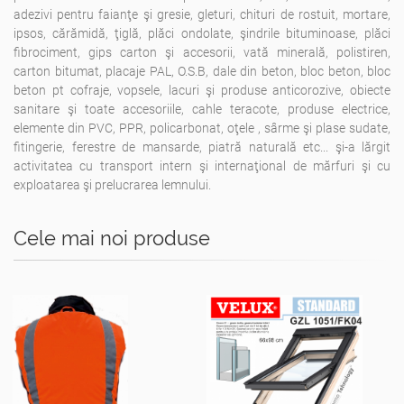
adezivi pentru faianţe şi gresie, gleturi, chituri de rostuit, mortare,
ipsos, cărămidă, ţiglă, plăci ondolate, şindrile bituminoase, plăci
fibrociment, gips carton şi accesorii, vată minerală, polistiren,
carton bitumat, placaje PAL, O.S.B, dale din beton, bloc beton, bloc
beton pt cofraje, vopsele, lacuri şi produse anticorozive, obiecte
sanitare şi toate accesoriile, cahle teracote, produse electrice,
elemente din PVC, PPR, policarbonat, oţele , sârme şi plase sudate,
fitingerie, ferestre de mansarde, piatră naturală etc... şi-a lărgit
activitatea cu transport intern şi internaţional de mărfuri şi cu
exploatarea şi prelucrarea lemnului.
Cele mai noi produse