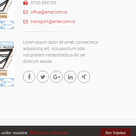
0755-395793
office@emercom.ro
transport@emercom.ro
Lorem ipsum dolor sit amet, consectetur
adipisicing elit. Accusantium odio
voluptatem necessitatibus illo vel
dolorum soluta.
mus
e-urilor noastre.
Mai multe informații
Am înțeles