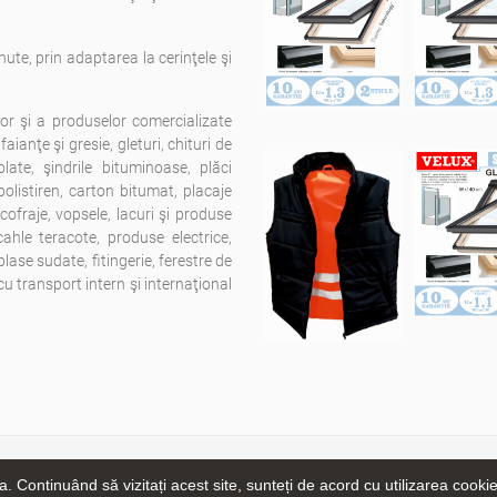
nute, prin adaptarea la cerinţele şi
lor şi a produselor comercializate
aianţe şi gresie, gleturi, chituri de
late, şindrile bituminoase, plăci
polistiren, carton bitumat, placaje
cofraje, vopsele, lacuri şi produse
cahle teracote, produse electrice,
lase sudate, fitingerie, ferestre de
cu transport intern şi internaţional
yright © 2019. All rights reserved
Emer-Com SRL.
- site creat de
webiz
. Continuând să vizitați acest site, sunteți de acord cu utilizarea cooki