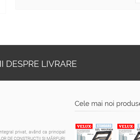
I DESPRE LIVRARE
Cele mai noi produs
integral privat, având ca principal
ELOR DE CONSTRUCŢII ŞI MĂRFURI