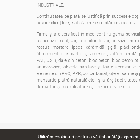
INDUSTRIALE.
Continuitatea pe piaţă se justifică prin succesele obţi
nevoile clienţilor şi satisfacerea solicitărilor acestora.
Firma şi-a diversificat în mod continu gama servicii
respectiv ciment, var, înlocuitor de var, adezivi pentru f
rostuit, mortare, ipsos, cărămidă, ţiglă, plăci ondo
fibrociment, gips carton şi accesorii, vată minerală, 
PAL, O.S.B, dale din beton, bloc beton, bloc beton pt 
anticorozive, obiecte sanitare şi toate accesoriile, 
elemente din PVC, PPR, policarbonat, oţele , sârme şi p
mansarde, piatră naturală etc... şi-a lărgit activitatea 
de mărfuri şi cu exploatarea şi prelucrarea lemnului.
Cop
Utilizăm cookie-uri pentru a vă îmbunătăți experiența