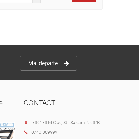
Mai departe
e
CONTACT
530153 M-Ciuc, Str. Salcâm, Nr. 3/B
0748-889999