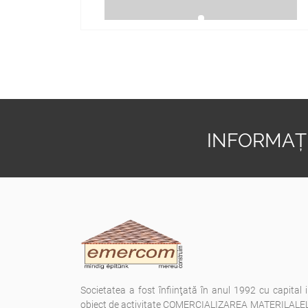
INFORMAȚI
Societatea a fost înfiinţată în anul 1992 cu capital 
obiect de activitate COMERCIALIZAREA MATERILAL