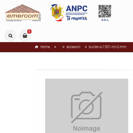
0
Home
accesorii
burlan-o-1501-ml-2-mm