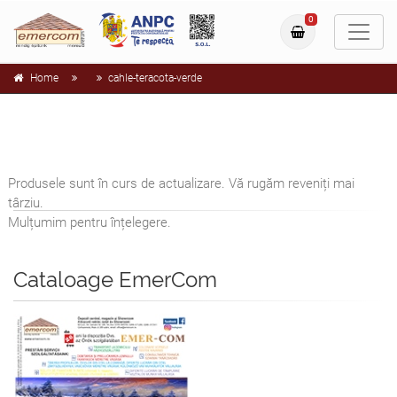
0
Home
cahle-teracota-verde
Produsele sunt în curs de actualizare. Vă rugăm reveniți mai
târziu.
Mulțumim pentru înțelegere.
Cataloage EmerCom