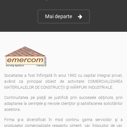
Mai departe
Societatea a fost înfiinţată în anul 1992 cu capital integral privat,
având ca principal obiect de activitate COMERCIALIZAREA
MATERILALELOR DE CONSTRUCŢII ŞI MĂRFURI INDUSTRIALE.
Continuitatea pe piaţă se justifică prin succesele obţinute, prin
adaptarea la cerinţele şi nevoile clienţilor şi satisfacerea solicitărilor
acestora.
Firma şi-a diversificat în mod continu gama serviciilor şi a
produselor comercializate respectiv ciment, var, înlocuitor de var,