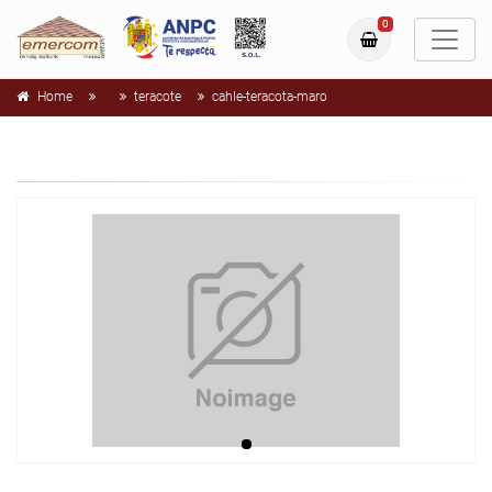
0
Home
teracote
cahle-teracota-maro