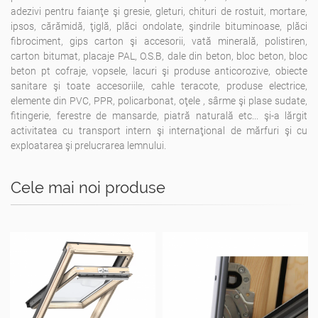
adezivi pentru faianţe şi gresie, gleturi, chituri de rostuit, mortare,
ipsos, cărămidă, ţiglă, plăci ondolate, şindrile bituminoase, plăci
fibrociment, gips carton şi accesorii, vată minerală, polistiren,
carton bitumat, placaje PAL, O.S.B, dale din beton, bloc beton, bloc
beton pt cofraje, vopsele, lacuri şi produse anticorozive, obiecte
sanitare şi toate accesoriile, cahle teracote, produse electrice,
elemente din PVC, PPR, policarbonat, oţele , sârme şi plase sudate,
fitingerie, ferestre de mansarde, piatră naturală etc... şi-a lărgit
activitatea cu transport intern şi internaţional de mărfuri şi cu
exploatarea şi prelucrarea lemnului.
Cele mai noi produse