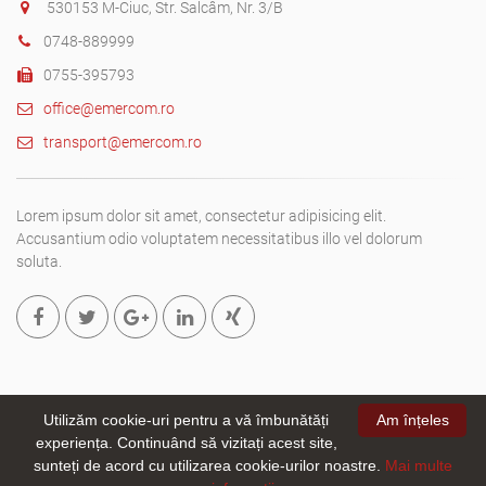
530153 M-Ciuc, Str. Salcâm, Nr. 3/B
0748-889999
0755-395793
office@emercom.ro
transport@emercom.ro
Lorem ipsum dolor sit amet, consectetur adipisicing elit.
Accusantium odio voluptatem necessitatibus illo vel dolorum
soluta.
Utilizăm cookie-uri pentru a vă îmbunătăți
Am înțeles
experiența. Continuând să vizitați acest site,
Copyright © 2019. All rights reserved
Emer-Com SRL.
- site creat
sunteți de acord cu utilizarea cookie-urilor noastre.
Mai multe
de
webizmus