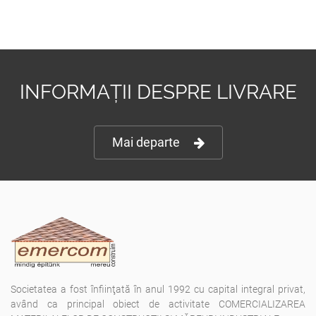
INFORMAȚII DESPRE LIVRARE
Mai departe
Societatea a fost înfiinţată în anul 1992 cu capital integral privat,
având ca principal obiect de activitate COMERCIALIZAREA