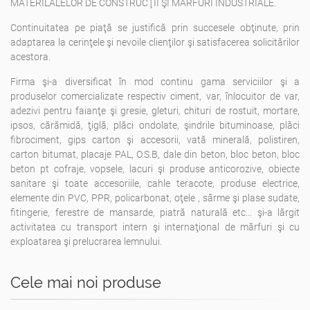
MATERILALELOR DE CONSTRUCŢII ŞI MĂRFURI INDUSTRIALE.
Continuitatea pe piaţă se justifică prin succesele obţinute, prin
adaptarea la cerinţele şi nevoile clienţilor şi satisfacerea solicitărilor
acestora.
Firma şi-a diversificat în mod continu gama serviciilor şi a
produselor comercializate respectiv ciment, var, înlocuitor de var,
adezivi pentru faianţe şi gresie, gleturi, chituri de rostuit, mortare,
ipsos, cărămidă, ţiglă, plăci ondolate, şindrile bituminoase, plăci
fibrociment, gips carton şi accesorii, vată minerală, polistiren,
carton bitumat, placaje PAL, O.S.B, dale din beton, bloc beton, bloc
beton pt cofraje, vopsele, lacuri şi produse anticorozive, obiecte
sanitare şi toate accesoriile, cahle teracote, produse electrice,
elemente din PVC, PPR, policarbonat, oţele , sârme şi plase sudate,
fitingerie, ferestre de mansarde, piatră naturală etc... şi-a lărgit
activitatea cu transport intern şi internaţional de mărfuri şi cu
exploatarea şi prelucrarea lemnului.
Cele mai noi produse