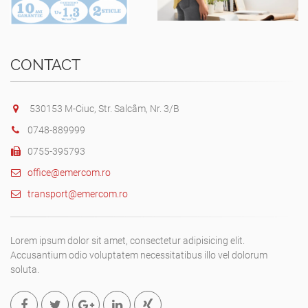
CONTACT
530153 M-Ciuc, Str. Salcâm, Nr. 3/B
0748-889999
0755-395793
office@emercom.ro
transport@emercom.ro
Lorem ipsum dolor sit amet, consectetur adipisicing elit.
Accusantium odio voluptatem necessitatibus illo vel dolorum
soluta.