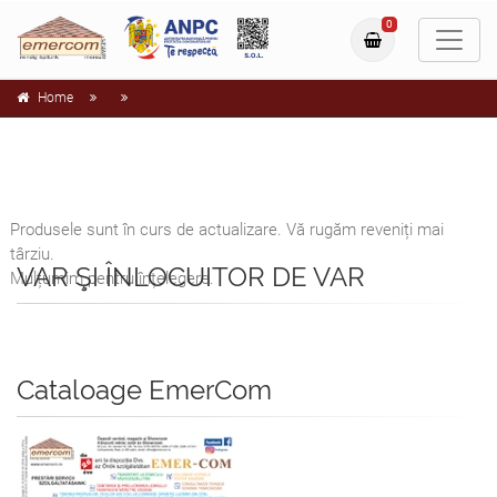
0
Home
Produsele sunt în curs de actualizare. Vă rugăm reveniți mai
târziu.
VAR ŞI ÎNLOCUITOR DE VAR
Mulțumim pentru înțelegere.
Cataloage EmerCom