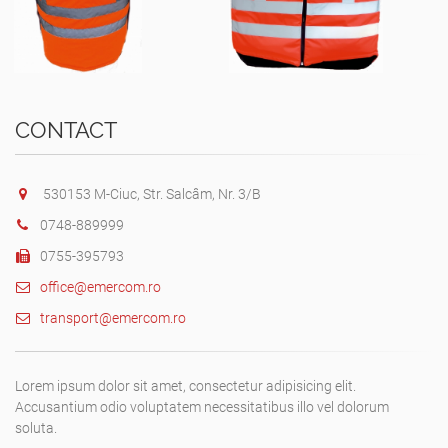
CONTACT
530153 M-Ciuc, Str. Salcâm, Nr. 3/B
0748-889999
0755-395793
office@emercom.ro
transport@emercom.ro
Lorem ipsum dolor sit amet, consectetur adipisicing elit.
Accusantium odio voluptatem necessitatibus illo vel dolorum
soluta.