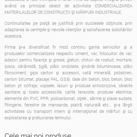
având ca principal obiect de activitate COMERCIALIZAREA
MATERILALELOR DE CONSTRUCŢII ŞI MĂRFURI INDUSTRIALE.
Continuitatea pe piaţă se justifică prin succesele obţinute, prin
adaptarea la cerinţele şi nevoile clienţilor şi satisfacerea solicitărilor
acestora.
Firma şi-a diversificat în mod continu gama serviciilor şi a
produselor comercializate respectiv ciment, var, înlocuitor de var,
adezivi pentru faianţe şi gresie, gleturi, chituri de rostuit, mortare,
ipsos, cărămidă, ţiglă, plăci ondolate, şindrile bituminoase, plăci
fibrociment, gips carton şi accesorii, vată minerală, polistiren,
carton bitumat, placaje PAL, O.S.B, dale din beton, bloc beton, bloc
beton pt cofraje, vopsele, lacuri şi produse anticorozive, obiecte
sanitare şi toate accesoriile, cahle teracote, produse electrice,
elemente din PVC, PPR, policarbonat, oţele , sârme şi plase sudate,
fitingerie, ferestre de mansarde, piatră naturală etc... şi-a lărgit
activitatea cu transport intern şi internaţional de mărfuri şi cu
exploatarea şi prelucrarea lemnului.
Cele mai noi produse