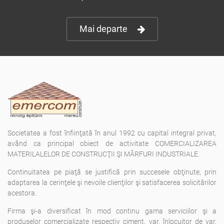
Mai departe
Societatea a fost înfiinţată în anul 1992 cu capital integral privat,
având ca principal obiect de activitate COMERCIALIZAREA
MATERILALELOR DE CONSTRUCŢII ŞI MĂRFURI INDUSTRIALE.
Continuitatea pe piaţă se justifică prin succesele obţinute, prin
adaptarea la cerinţele şi nevoile clienţilor şi satisfacerea solicitărilor
acestora.
Firma şi-a diversificat în mod continu gama serviciilor şi a
produselor comercializate respectiv ciment, var, înlocuitor de var,