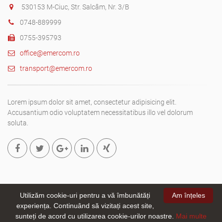
530153 M-Ciuc, Str. Salcâm, Nr. 3/B
0748-889999
0755-395793
office@emercom.ro
transport@emercom.ro
Lorem ipsum dolor sit amet, consectetur adipisicing elit.
Accusantium odio voluptatem necessitatibus illo vel dolorum
soluta.
Utilizăm cookie-uri pentru a vă îmbunătăți
Am înțeles
experiența. Continuând să vizitați acest site,
Copyright © 2019. All rights reserved
Emer-Com SRL.
- site creat
sunteți de acord cu utilizarea cookie-urilor noastre.
Mai multe
de
webizmus