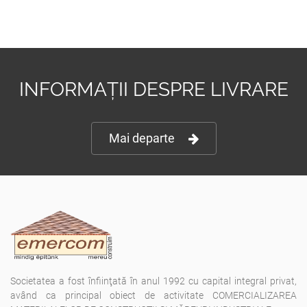
INFORMAȚII DESPRE LIVRARE
Mai departe
Societatea a fost înfiinţată în anul 1992 cu capital integral privat,
având ca principal obiect de activitate COMERCIALIZAREA