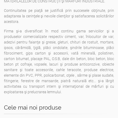
MATERILALELOR DE CONSTRUCŢII ŞI MĂRFURI INDUSTRIALE.
Continuitatea pe piaţă se justifică prin succesele obţinute, prin
adaptarea la cerinţele şi nevoile clienţilor şi satisfacerea solicitărilor
acestora.
Firma şi-a diversificat în mod continu gama serviciilor şi a
produselor comercializate respectiv ciment, var, înlocuitor de var,
adezivi pentru faianţe şi gresie, gleturi, chituri de rostuit, mortare,
ipsos, cărămidă, ţiglă, plăci ondolate, şindrile bituminoase, plăci
fibrociment, gips carton şi accesorii, vată minerală, polistiren,
carton bitumat, placaje PAL, O.S.B, dale din beton, bloc beton, bloc
beton pt cofraje, vopsele, lacuri şi produse anticorozive, obiecte
sanitare şi toate accesoriile, cahle teracote, produse electrice,
elemente din PVC, PPR, policarbonat, oţele , sârme şi plase sudate,
fitingerie, ferestre de mansarde, piatră naturală etc... şi-a lărgit
activitatea cu transport intern şi internaţional de mărfuri şi cu
exploatarea şi prelucrarea lemnului.
Cele mai noi produse