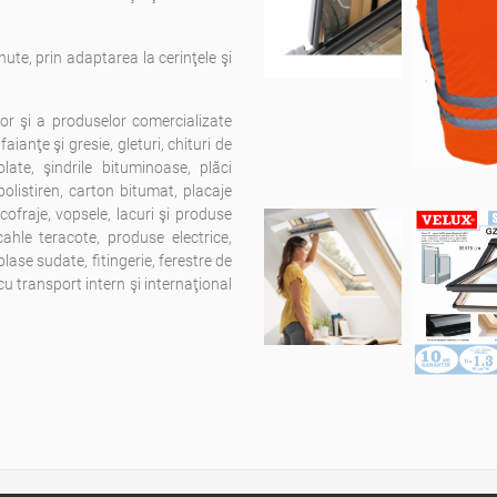
nute, prin adaptarea la cerinţele şi
lor şi a produselor comercializate
aianţe şi gresie, gleturi, chituri de
late, şindrile bituminoase, plăci
polistiren, carton bitumat, placaje
cofraje, vopsele, lacuri şi produse
cahle teracote, produse electrice,
lase sudate, fitingerie, ferestre de
cu transport intern şi internaţional