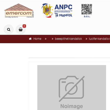
0
Home
beeepithet-kandallok
lucifer-kandallo