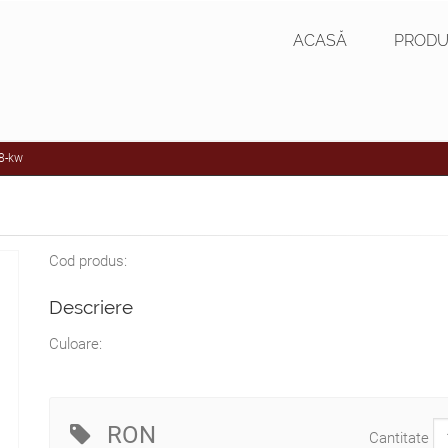
ACASĂ
PRODU
-8-kw
Cod produs:
Descriere
Culoare:
RON
Cantitate