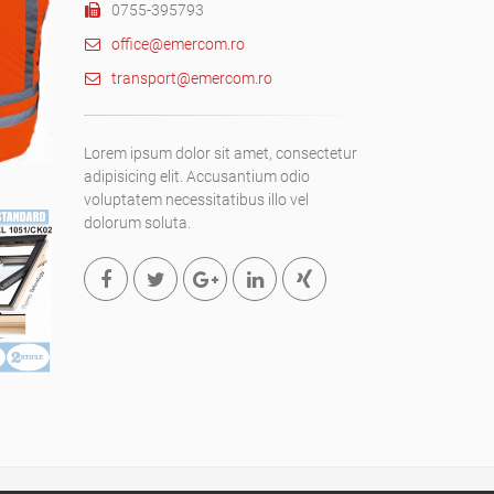
0755-395793
office@emercom.ro
transport@emercom.ro
Lorem ipsum dolor sit amet, consectetur
adipisicing elit. Accusantium odio
voluptatem necessitatibus illo vel
dolorum soluta.