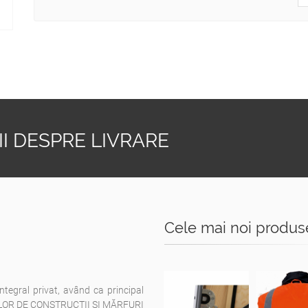
I DESPRE LIVRARE
Cele mai noi produs
integral privat, având ca principal
ELOR DE CONSTRUCŢII ŞI MĂRFURI