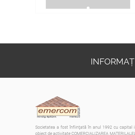
INFORMAȚI
Societatea a fost înfiinţată în anul 1992 cu capital 
obiect de activitate COMERCIALIZAREA MATERILAL