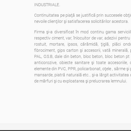
INDUSTRIALE.
Continuitatea pe piaţă se justifică prin succesele obţi
nevoile clienţilor şi satisfacerea solicitărilor acestora.
Firma şi-a diversificat în mod continu gama servicii
respectiv ciment, var, înlocuitor de var, adezivi pentru f
rostuit, mortare, ipsos, cărămidă, ţiglă, plăci ondo
fibrociment, gips carton şi accesorii, vată minerală, 
PAL, O.S.B, dale din beton, bloc beton, bloc beton pt 
anticorozive, obiecte sanitare şi toate accesoriile, 
elemente din PVC, PPR, policarbonat, oţele , sârme şi p
mansarde, piatră naturală etc... şi-a lărgit activitatea 
de mărfuri şi cu exploatarea şi prelucrarea lemnului.