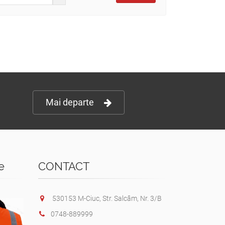
Mai departe
e
CONTACT
530153 M-Ciuc, Str. Salcâm, Nr. 3/B
0748-889999