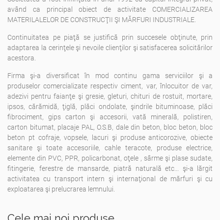
având ca principal obiect de activitate COMERCIALIZAREA
MATERILALELOR DE CONSTRUCŢII ŞI MĂRFURI INDUSTRIALE.
Continuitatea pe piaţă se justifică prin succesele obţinute, prin
adaptarea la cerinţele şi nevoile clienţilor şi satisfacerea solicitărilor
acestora.
Firma şi-a diversificat în mod continu gama serviciilor şi a
produselor comercializate respectiv ciment, var, înlocuitor de var,
adezivi pentru faianţe şi gresie, gleturi, chituri de rostuit, mortare,
ipsos, cărămidă, ţiglă, plăci ondolate, şindrile bituminoase, plăci
fibrociment, gips carton şi accesorii, vată minerală, polistiren,
carton bitumat, placaje PAL, O.S.B, dale din beton, bloc beton, bloc
beton pt cofraje, vopsele, lacuri şi produse anticorozive, obiecte
sanitare şi toate accesoriile, cahle teracote, produse electrice,
elemente din PVC, PPR, policarbonat, oţele , sârme şi plase sudate,
fitingerie, ferestre de mansarde, piatră naturală etc... şi-a lărgit
activitatea cu transport intern şi internaţional de mărfuri şi cu
exploatarea şi prelucrarea lemnului.
Cele mai noi produse