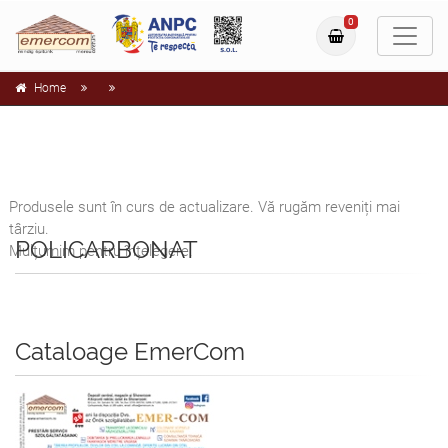
0
Home
Produsele sunt în curs de actualizare. Vă rugăm reveniți mai
târziu.
POLICARBONAT
Mulțumim pentru înțelegere.
Cataloage EmerCom